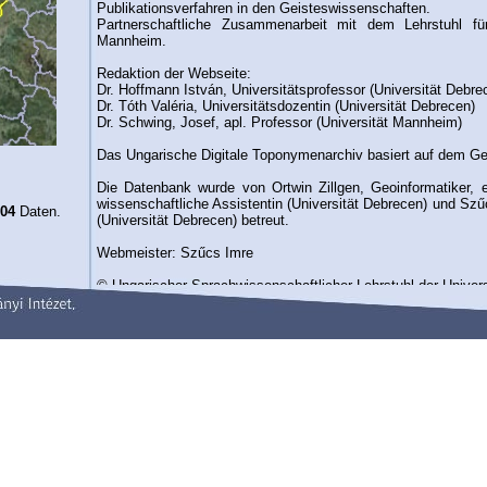
Publikationsverfahren in den Geisteswissenschaften.
Partnerschaftliche Zusammenarbeit mit dem Lehrstuhl für
Mannheim.
Redaktion der Webseite:
Dr. Hoffmann István, Universitätsprofessor (Universität Debre
Dr. Tóth Valéria, Universitätsdozentin (Universität Debrecen)
Dr. Schwing, Josef, apl. Professor (Universität Mannheim)
Das Ungarische Digitale Toponymenarchiv basiert auf dem G
Die Datenbank wurde von Ortwin Zillgen, Geoinformatiker, ei
wissenschaftliche Assistentin (Universität Debrecen) und Sz
04
Daten.
(Universität Debrecen) betreut.
Webmeister: Szűcs Imre
© Ungarischer Sprachwissenschaftlicher Lehrstuhl der Univer